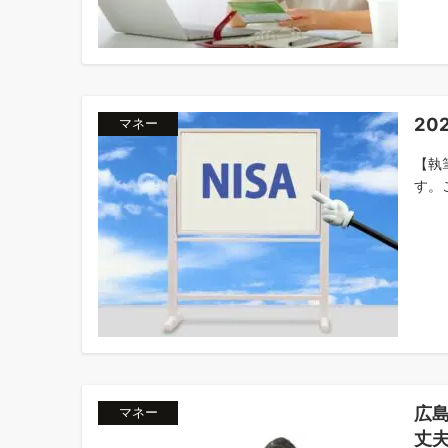
20
マネー
【執
す。こ
広
マネー
丈