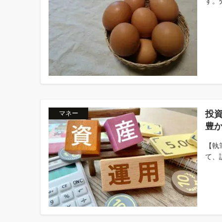
す。
投
マネー
豊
【執
て、説