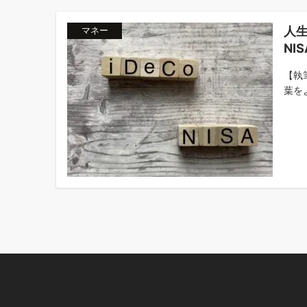
人生
マネー
NI
【執
葉をよ