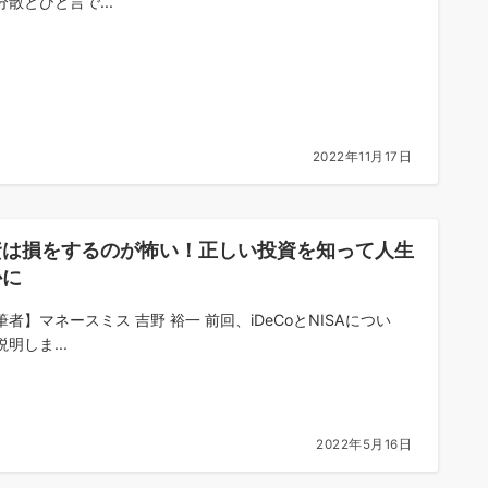
分散とひと言で...
2022年11月17日
資は損をするのが怖い！正しい投資を知って人生
かに
筆者】マネースミス 吉野 裕一 前回、iDeCoとNISAについ
明しま...
2022年5月16日