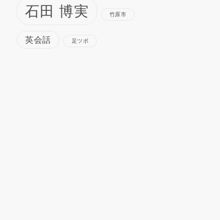
石田 博実
竹原市
英会話
足ツボ