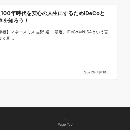
100年時代を安心の人生にするためiDeCoと
SAを知ろう！
筆者】マネースミス 吉野 裕一 最近、iDeCoやNISAという言
く耳...
2022年4月19日
Page Top