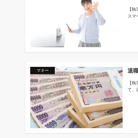
【執
スマー
退
マネー
【執
て、