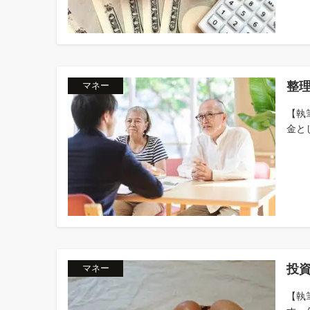
整
マネー
【執
金とし
投
マネー
【執