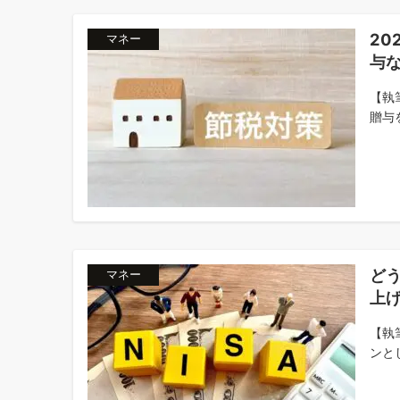
20
マネー
与
【執
贈与を
どう
マネー
上
【執
ンとし