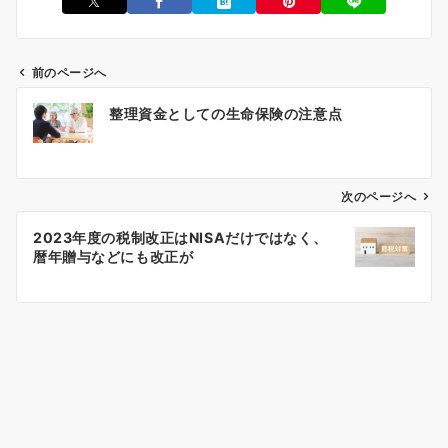
前のページへ
投
整理資金としての生命保険の注意点
稿
ナ
ビ
ゲ
次のページへ
ー
2023年度の税制改正はNISAだけではなく、
シ
暦年贈与などにも改正が
ョ
ン