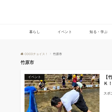
暮らし
イベント
知る・学ぶ
COCOチョイス！
竹原市
竹原市
【竹
イベント
Ｋ
スポン