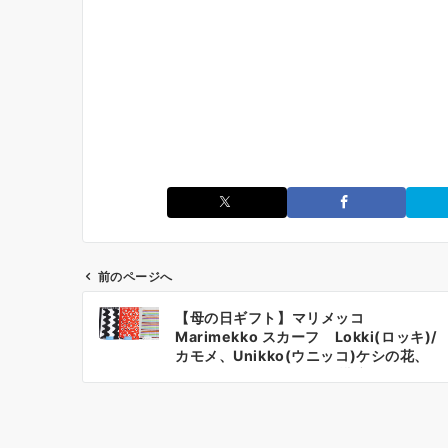
前のページへ
投
【母の日ギフト】マリメッコ
稿
Marimekko スカーフ Lokki(ロッキ)/
ナ
カモメ、Unikko(ウニッコ)ケシの花、
Tasaraita(タサライタ)/横縞
ビ
ゲ
ー