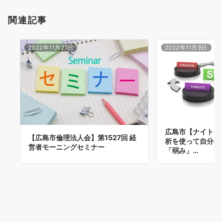
関連記事
2022年11月21日
2022年11月9日
広島市【ナイトセ
【広島市倫理法人会】第1527回 経
析を使って自分の
営者モーニングセミナー
「弱み」…